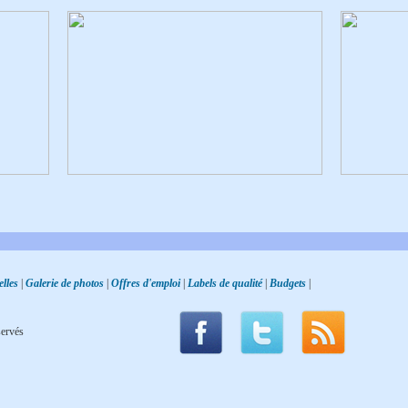
lles
|
Galerie de photos
|
Offres d'emploi
|
Labels de qualité
|
Budgets
|
servés