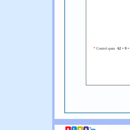
*
Control spam :
62 + 9 =