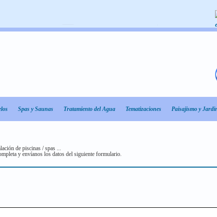
los
Spas y Saunas
Tratamiento del Agua
Tematizaciones
Paisajismo y Jardi
lación de piscinas / spas ...
ompleta y enví­anos los datos del siguiente formulario.