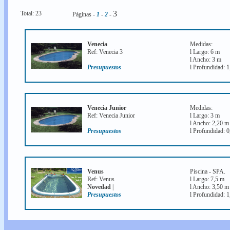
3
Total: 23
Páginas -
1
-
2
-
Venecia
Medidas:
Ref: Venecia 3
l Largo: 6 m
l Ancho: 3 m
Presupuestos
l Profundidad: 1
Venecia Junior
Medidas:
Ref: Venecia Junior
l Largo: 3 m
l Ancho: 2,20 m
Presupuestos
l Profundidad: 
Venus
Piscina - SPA.
Ref: Venus
l Largo: 7,5 m
Novedad
|
l Ancho: 3,50 m
Presupuestos
l Profundidad: 1