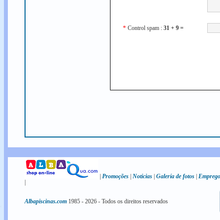
*
Control spam :
31 + 9 =
|
Promoções
|
Noticias
|
Galería de fotos
|
Empreg
|
Albapiscinas.com
1985 -
2026
- Todos os direitos reservados