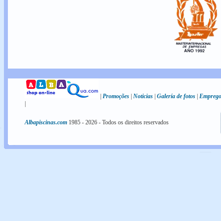
|
Promoções
|
Noticias
|
Galería de fotos
|
Empreg
|
Albapiscinas.com
1985 -
2026
- Todos os direitos reservados